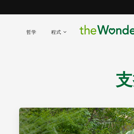
哲学
程式
支